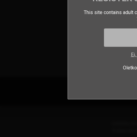
This site contains adult 
Ei,
Oletko
Customer Sup
Roskapostin v