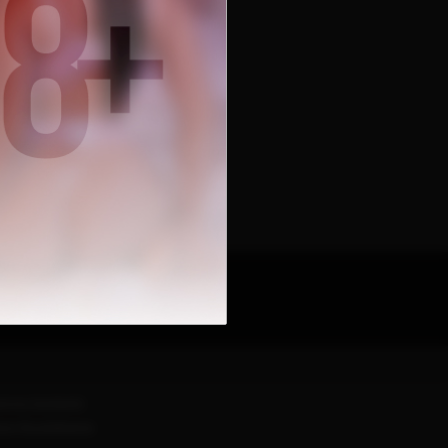
yisyys käytäntö
sten Noudattamis