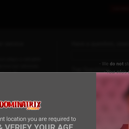
Live Seksi
r service
Have a question, sear
on plays a valuable
- We
do not
st
prove our services.
Top Questions
- Your info’s
tions at
eam.com
What is dominatrixstream
What do I get when I sign 
Who are the Models?
What is the Rewards Prog
How do I sign up?
nt location you are required to
& VERIFY YOUR AGE