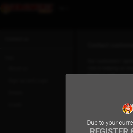
Fin
Contact us
Contact custome
FAQ
Our customers' opini
role in helping us im
About us
Email us with sugges
Sign-up and Login
info@usersupportt
Emails
Credit
Due to your curre
REGISTER 