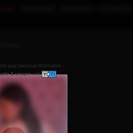
 Chattiin
Viimeksi Vieraillut
Rekisteröidy
Kirjaudu
ch here:
ore your personal information -
safe & secure
with
-
.com?
up to dominatrixstream.com?
ram?