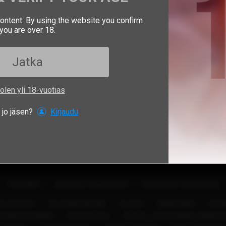
content. By using the website you confirm
you are over 18.
Jatka
 olen yli 18-vuotias
 jo jäsen?
Kirjaudu
Ala Malliksi
Ala Studio Operaattoriksi
Etsin affliate kumppaneita
port Center
Ota meihin yhteyttä
Trust Us
Käyttöehdot
Yksit
astainen käytäntö
Refund Policy
18 U.S.C. 2257 Kirjanpito Vaatimu